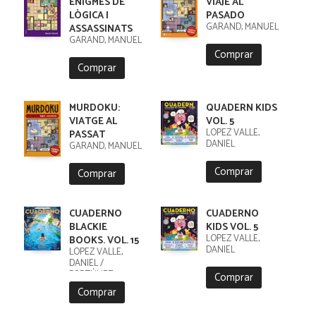
ENIGMES DE
VIAJE AL
LÒGICA I
PASADO
GARAND, MANUEL
ASSASSINATS
GARAND, MANUEL
Comprar
Comprar
MURDOKU:
QUADERN KIDS
VIATGE AL
VOL. 5
LÓPEZ VALLE,
PASSAT
DANIEL
GARAND, MANUEL
Comprar
Comprar
CUADERNO
CUADERNO
BLACKIE
KIDS VOL. 5
LÓPEZ VALLE,
BOOKS. VOL. 15
DANIEL
LÓPEZ VALLE,
DANIEL /
FORTÚNEZ,
Comprar
CRISTOBAL
Comprar