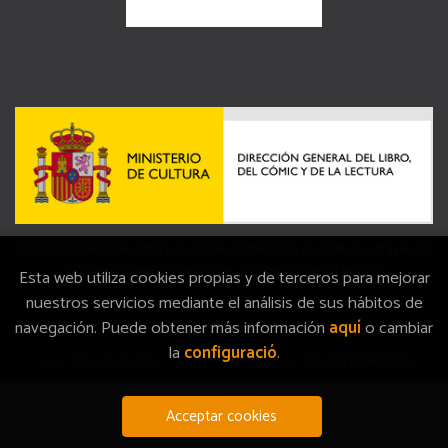
Aquest projecte ha rebut una ajuda del Ministeri de Cultura, a través de
la Direcció General del Llibre, del Còmic i de la Lectura.
Esta web utiliza cookies propias y de terceros para mejorar
nuestros servicios mediante el análisis de sus hábitos de
navegación. Puede obtener más información
aquí
o cambiar
la
configuració
.
2026 ©
La Memòria
. Tots els Drets Reservats |
Grupo Trevenque
Acceptar cookies