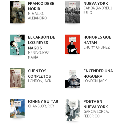
FRANCO DEBE
NUEVA YORK
CAMBA [ANDREU],
MORIR
JULIO
M. GALLO,
ALEJANDRO
EL CARBÓN DE
HUMORES QUE
LOS REYES
MATAN
CHUMY CHÚMEZ
MAGOS
MERINO, JOSÉ
MARÍA
CUENTOS
ENCENDER UNA
COMPLETOS
HOGUERA
LONDON, JACK
LONDON, JACK
JOHNNY GUITAR
POETA EN
CHANSLOR, ROY
NUEVA YORK
GARCÍA LORCA,
FEDERICO