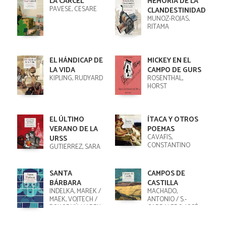
LA CÁRCEL
MEMORIA DE LA
PAVESE, CESARE
CLANDESTINIDAD
MUÑOZ-ROJAS,
RITAMA
EL HÁNDICAP DE
MICKEY EN EL
LA VIDA
CAMPO DE GURS
KIPLING, RUDYARD
ROSENTHAL,
HORST
EL ÚLTIMO
ÍTACA Y OTROS
VERANO DE LA
POEMAS
CAVAFIS,
URSS
CONSTANTINO
GUTIÉRREZ, SARA
SANTA
CAMPOS DE
BÁRBARA
CASTILLA
INDELKA, MAREK /
MACHADO,
MAEK, VOJTECH /
ANTONIO / S.-
POKORNÝ, MAREK
CARRALERO, JOSÉ