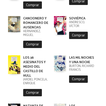
Comprar
Comprar
CANCIONERO Y
SOVIÉPICA
ANDRESCO,
ROMANCERO DE
VÍCTOR
AUSENCIAS
HERNÁNDEZ,
Comprar
MIGUEL
Comprar
LOS 38
LAS MIL NOCHES
ASESINATOS Y
Y UNA NOCHE
BURTON, RICHARD
MEDIO DEL
FRANCIS
CASTILLO DE
HULL
Comprar
JARDIEL PONCELA,
ENRIQUE
Comprar