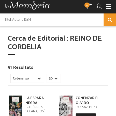
0
Cerca de Editorial : REINO DE
CORDELIA
51 Resultats
LA ESPAÑA
COMENZAR EL
NEGRA
OLVIDO
GUTIÉRREZ-
PAZ SAZ, PEPO
SOLANA, JOSÉ