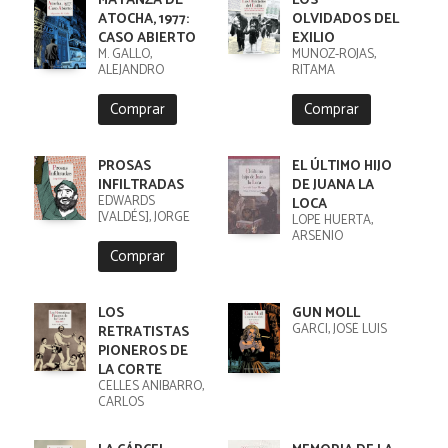
MATANZA DE
LOS
ATOCHA, 1977:
OLVIDADOS DEL
CASO ABIERTO
EXILIO
M. GALLO,
MUÑOZ-ROJAS,
ALEJANDRO
RITAMA
Comprar
Comprar
PROSAS
EL ÚLTIMO HIJO
INFILTRADAS
DE JUANA LA
EDWARDS
LOCA
[VALDÉS], JORGE
LOPE HUERTA,
ARSENIO
Comprar
LOS
GUN MOLL
GARCI, JOSÉ LUIS
RETRATISTAS
PIONEROS DE
LA CORTE
CELLES ANIBARRO,
CARLOS