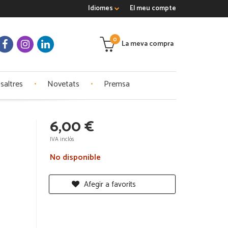
Idiomes
El meu compte
0
La meva compra
saltres
Novetats
Premsa
6,00 €
IVA inclós
No disponible
Afegir a favorits