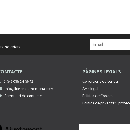
res novetats
CONTACTE
PÀGINES LEGALS
(+34) 936 24 36 32
Condicions de venda
info@llibrerialamemoria.com
Avís legal
Formulari de contacte
Política de Cookies
Política de privacitat i prote