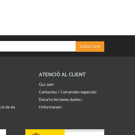
ATENCIÓ AL CLIENT
Qui som
Contacteu / Comandes especials
Dona'ns les teves dades i
cció de da
t'informarem