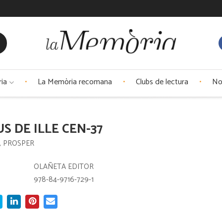
ria
La Memòria recomana
Clubs de lectura
No
S DE ILLE CEN-37
, PROSPER
:
OLAÑETA EDITOR
978-84-9716-729-1