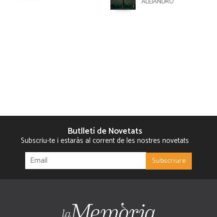
ALEJANDRO
Butlletí de Novetats
Subscriu-te i estaràs al corrent de les nostres novetats