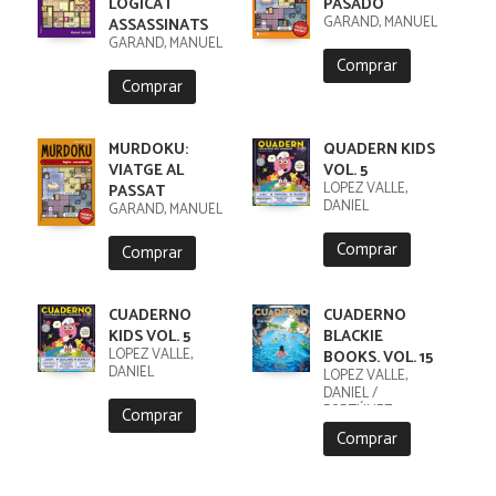
LÒGICA I
PASADO
GARAND, MANUEL
ASSASSINATS
GARAND, MANUEL
Comprar
Comprar
MURDOKU:
QUADERN KIDS
VIATGE AL
VOL. 5
LÓPEZ VALLE,
PASSAT
DANIEL
GARAND, MANUEL
Comprar
Comprar
CUADERNO
CUADERNO
KIDS VOL. 5
BLACKIE
LÓPEZ VALLE,
BOOKS. VOL. 15
DANIEL
LÓPEZ VALLE,
DANIEL /
FORTÚNEZ,
Comprar
CRISTOBAL
Comprar