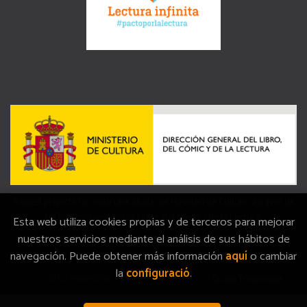
Aquest projecte ha rebut una ajuda del Ministeri de Cultura, a través de
la Direcció General del Llibre, del Còmic i de la Lectura.
Esta web utiliza cookies propias y de terceros para mejorar
nuestros servicios mediante el análisis de sus hábitos de
navegación. Puede obtener más información
aquí
o cambiar
la
configuració
.
2026 ©
La Memòria
. Tots els Drets Reservats |
Grupo Trevenque