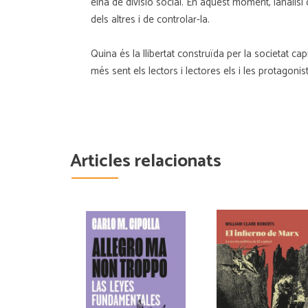
eina de divisió social. En aquest moment, lanàlis
dels altres i de controlar-la.
Quina és la llibertat construïda per la societat ca
més sent els lectors i lectores els i les protagonis
Articles relacionats