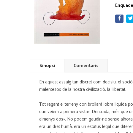
Enquade
Sinopsi
Comentaris
En aquest assaig tan discret com decisiu, el so
malentesos de la nostra civilització: la llibertat.
Tot regant el terreny don brollarà lobra líquida 
que veiem a primera vista». Dentrada, més que una
almenys dos». No podem gaudir-ne sense alhora pri
era un dret humà, era un estatus legal que diferenc