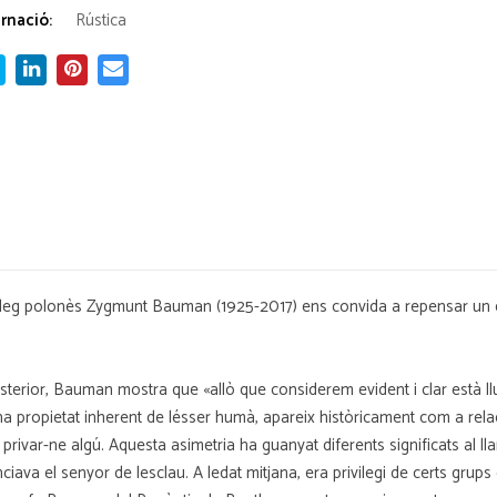
rnació:
Rústica
ciòleg polonès Zygmunt Bauman (1925-2017) ens convida a repensar un 
posterior, Bauman mostra que «allò que considerem evident i clar està ll
 propietat inherent de lésser humà, apareix històricament com a relació
var-ne algú. Aquesta asimetria ha guanyat diferents significats al lla
iava el senyor de lesclau. A ledat mitjana, era privilegi de certs grups