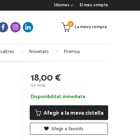
Idiomes
El meu compte
0
La meva compra
saltres
Novetats
Premsa
18,00 €
IVA inclós
Disponibilitat inmediata
Afegir a la meva cistella
Afegir a favorits