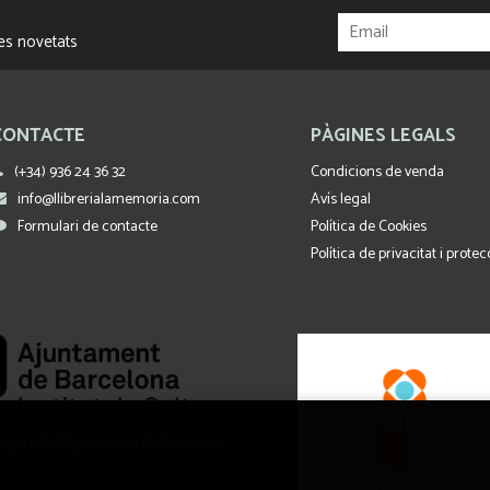
res novetats
CONTACTE
PÀGINES LEGALS
(+34) 936 24 36 32
Condicions de venda
info@llibrerialamemoria.com
Avís legal
Formulari de contacte
Política de Cookies
Política de privacitat i prote
uport de l’Ajuntament de Barcelona