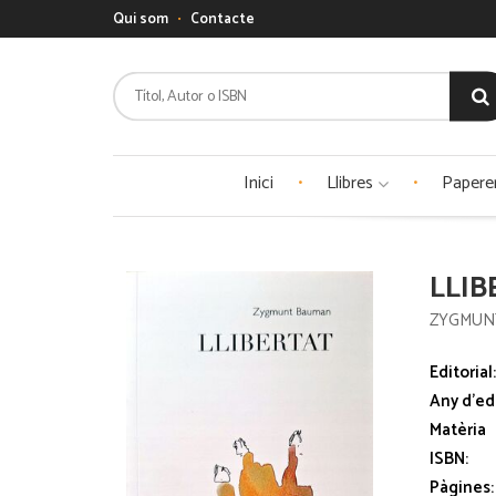
Qui som
Contacte
Inici
Llibres
Papere
LLIB
ZYGMUN
Editorial
Any d'ed
Matèria
ISBN:
Pàgines: