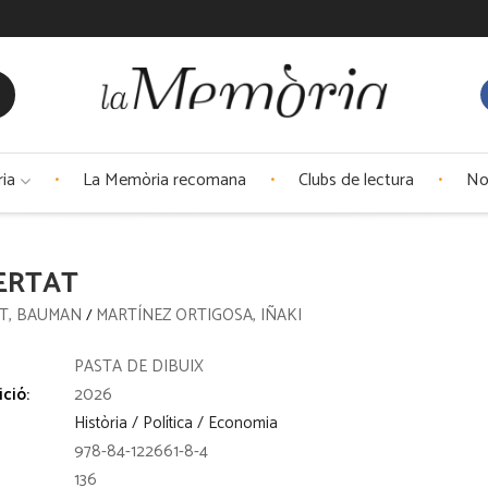
ria
La Memòria recomana
Clubs de lectura
No
ERTAT
T, BAUMAN
MARTÍNEZ ORTIGOSA, IÑAKI
/
:
PASTA DE DIBUIX
ició:
2026
Història / Política / Economia
978-84-122661-8-4
136