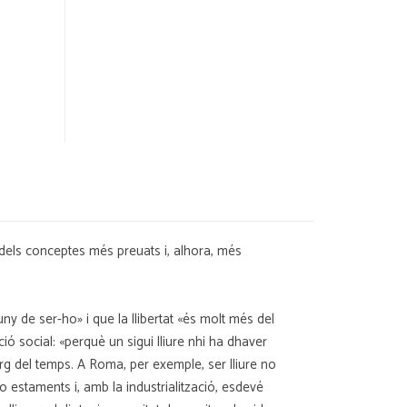
dels conceptes més preuats i, alhora, més
uny de ser-ho» i que la llibertat «és molt més del
 social: «perquè un sigui lliure nhi ha dhaver
rg del temps. A Roma, per exemple, ser lliure no
 o estaments i, amb la industrialització, esdevé