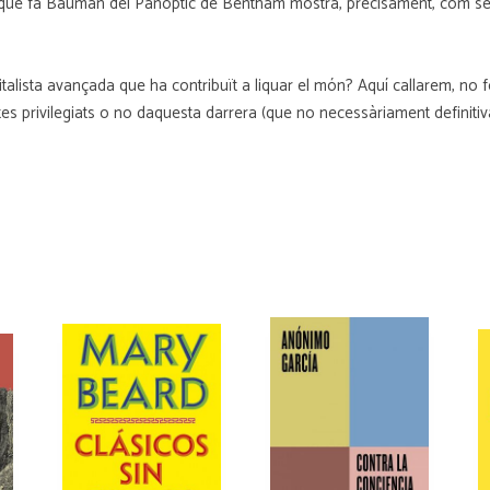
i que fa Bauman del Panòptic de Bentham mostra, precisament, com ser lli
pitalista avançada que ha contribuït a liquar el món? Aquí callarem, no f
tes privilegiats o no daquesta darrera (que no necessàriament definitiva