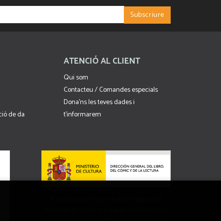
ATENCIÓ AL CLIENT
Qui som
Contacteu / Comandes especials
Dona'ns les teves dades i
cció de da
t'informarem
Aquest projecte ha rebut una ajuda del
Ministeri de Cultura, a través de la Direcció