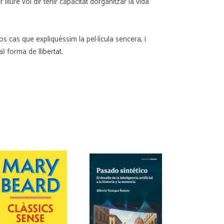
ure vol dir tenir capacitat dorganitzar la vida
os cas que expliquéssim la pel·lícula sencera, i
) forma de llibertat.