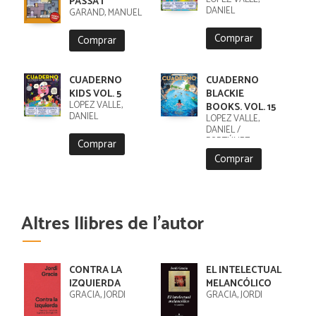
PASSAT
DANIEL
GARAND, MANUEL
Comprar
Comprar
CUADERNO
CUADERNO
KIDS VOL. 5
BLACKIE
LÓPEZ VALLE,
BOOKS. VOL. 15
DANIEL
LÓPEZ VALLE,
DANIEL /
FORTÚNEZ,
Comprar
CRISTOBAL
Comprar
Altres llibres de l'autor
CONTRA LA
EL INTELECTUAL
IZQUIERDA
MELANCÓLICO
GRACIA, JORDI
GRACIA, JORDI