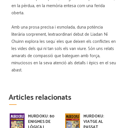
en la pèrdua, en la memòria entesa com una ferida
oberta.
Amb una prosa precisa i esmolada, duna potència
literària sorprenent, lextraordinari debut de Liadan Ní
Chuinn explora les sequ¨eles que deixen els conflictes en
les vides dels qui ni tan sols els van viure. Són uns relats
amarats de compassió que bateguen amb força,
minuciosos en la seva atenció als detalls i èpics en el seu
abast.
Articles relacionats
MURDOKU: 80
MURDOKU:
ENIGMES DE
VIATGE AL
LÒGICA I
PASSAT