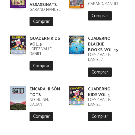
GARAND, MANUEL
ASSASSINATS
GARAND, MANUEL
Comprar
Comprar
QUADERN KIDS
CUADERNO
VOL. 5
BLACKIE
LÓPEZ VALLE,
BOOKS. VOL. 15
DANIEL
LÓPEZ VALLE,
DANIEL /
FORTÚNEZ,
Comprar
CRISTOBAL
Comprar
ENCARA HI SÓN
CUADERNO
TOTS
KIDS VOL. 5
NI CHUINN,
LÓPEZ VALLE,
LIADAN
DANIEL
Comprar
Comprar