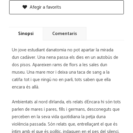
Afegir a favorits
Sinopsi
Comentaris
Un jove estudiant danatomia no pot apartar la mirada
dun cadàver. Una nena passa els dies en un autobús de
dos pisos. Apareixen rams de flors a les sales dun
museu. Una mare mor i deixa una taca de sang a la
catifa: tot i que ningú no en parli, tots saben que ella
encara és allà.
Ambientats al nord dIrlanda, els relats dEncara hi són tots
parlen de mares i pares, fills i germans, desconeguts que
perceben en la seva vida quotidiana la petja duna
violència passada. Són relats que, entrellaçant el que és
íntim amb el que és polític, indaguen en el pes del silenci,