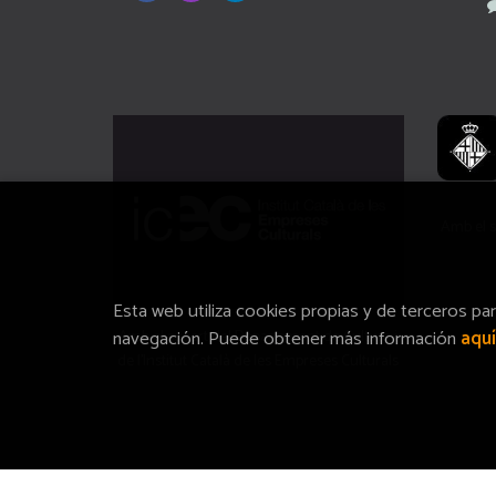
Amb el s
Esta web utiliza cookies propias y de terceros pa
navegación. Puede obtener más información
aquí
Amb el suport del Departament de Cultura i
de l'Institut Català de les Empreses Culturals