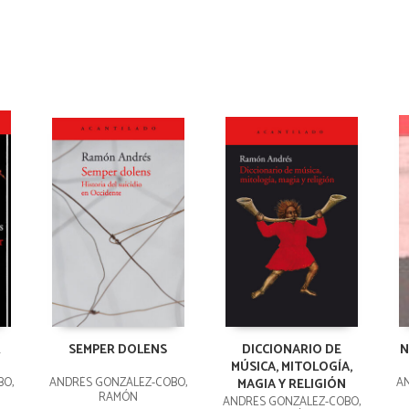
R
SEMPER DOLENS
DICCIONARIO DE
N
MÚSICA, MITOLOGÍA,
BO,
ANDRÉS GONZÁLEZ-COBO,
AN
MAGIA Y RELIGIÓN
RAMÓN
ANDRÉS GONZÁLEZ-COBO,