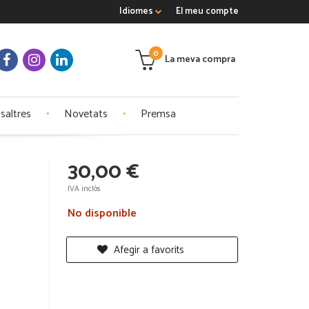
Idiomes
El meu compte
0
La meva compra
saltres
Novetats
Premsa
30,00 €
IVA inclós
No disponible
Afegir a favorits