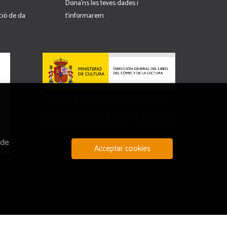
Dona'ns les teves dades i
cció de da
t'informarem
Aquest projecte ha rebut una ajuda del
Ministeri de Cultura, a través de la Direcció
General del Llibre, del Còmic i de la Lectura.
 de
Acceptar cookies