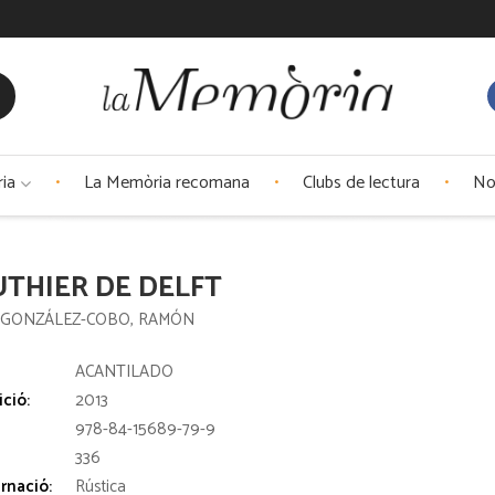
ria
La Memòria recomana
Clubs de lectura
No
UTHIER DE DELFT
 GONZÁLEZ-COBO, RAMÓN
:
ACANTILADO
ició:
2013
978-84-15689-79-9
336
rnació:
Rústica