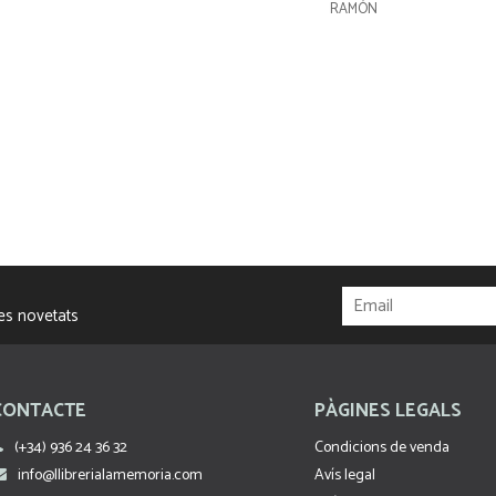
RAMÓN
res novetats
CONTACTE
PÀGINES LEGALS
(+34) 936 24 36 32
Condicions de venda
info@llibrerialamemoria.com
Avís legal