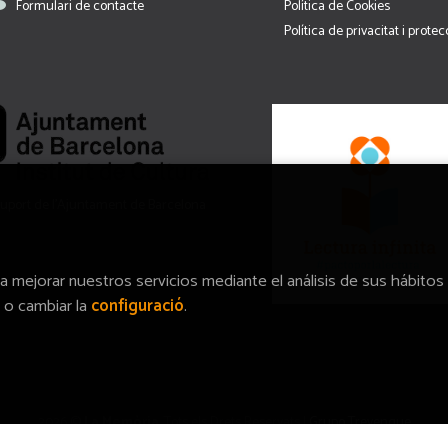
Formulari de contacte
Política de Cookies
Política de privacitat i prote
uport de l’Ajuntament de Barcelona
ra mejorar nuestros servicios mediante el análisis de sus hábitos
o cambiar la
configuració
.
2026 ©
La Memòria
. Tots els Drets Reservats |
Grupo Trevenque