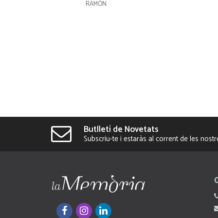
RAMÓN
Butlletí de Novetats
Subscriu-te i estaràs al corrent de les nost