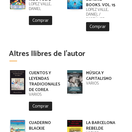
LÓPEZ VALLE,
BOOKS. VOL. 15
DANIEL
LÓPEZ VALLE,
DANIEL /
FORTÚNEZ,
Comprar
CRISTOBAL
Comprar
Altres llibres de l'autor
CUENTOS Y
MÚSICA Y
LEYENDAS
CAPITALISMO
VARIOS
TRADICIONALES
DE COREA
VARIOS
Comprar
CUADERNO
LA BARCELONA
BLACKIE
REBELDE