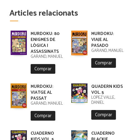
Articles relacionats
MURDOKU: 80
MURDOKU:
ENIGMES DE
VIAJE AL
LÒGICA I
PASADO
GARAND, MANUEL
ASSASSINATS
GARAND, MANUEL
Comprar
Comprar
MURDOKU:
QUADERN KIDS
VIATGE AL
VOL. 5
LÓPEZ VALLE,
PASSAT
DANIEL
GARAND, MANUEL
Comprar
Comprar
CUADERNO
CUADERNO
KIDS VOL. 5
BLACKIE