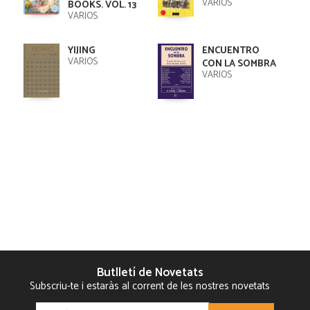
VARIOS
BOOKS. VOL. 13
VARIOS
YIJING
ENCUENTRO
VARIOS
CON LA SOMBRA
VARIOS
Butlletí de Novetats
Subscriu-te i estaràs al corrent de les nostres novetats