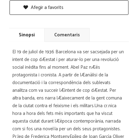
Afegir a favorits
Sinopsi
Comentaris
El 19 de juliol de 1936 Barcelona va ser sacsejada per un
intent de cop dÆestat i per aturar-lo per una revolució
social inèdita fins al moment. Abel Paz nÆés
protagonista i cronista. A partir de lÆanàlisi de la
documentació i la correspondència dels sublevats
analitza com va succeir lÆintent de cop dÆestat. Per
altra banda, ens narra lÆaixecament de la gent comuna
de la ciutat contra el feixisme i els militars.Una cr.nica
hora a hora dels fets més importants que ha viscut
aquesta ciutat durant lÆèpoca contemporània, narrada
com si fos una novel·la per un dels seus protagonistes.
Pr.leg de Frederica MontsenyEpíleg de Joan García Oliver