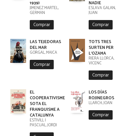
1939)
NADIE
JIMENEZ MARTEL,
ESLAVA GALAN,
GERMAN
JUAN
Comprar
Comprar
LAS TEJEDORAS
TOTS TRES
DEL MAR
SURTEN PER
GORGAL, MAICA
L'OZAMA
RIERA LLORCA,
VICENC
Comprar
Comprar
EL
LOS DÍAS
COOPERATIVISME
ROJINEGROS
LLARCH, JOAN
SOTA EL
FRANQUISME A
Comprar
CATALUNYA
ESTIVILL I
PASCUAL, JORDI