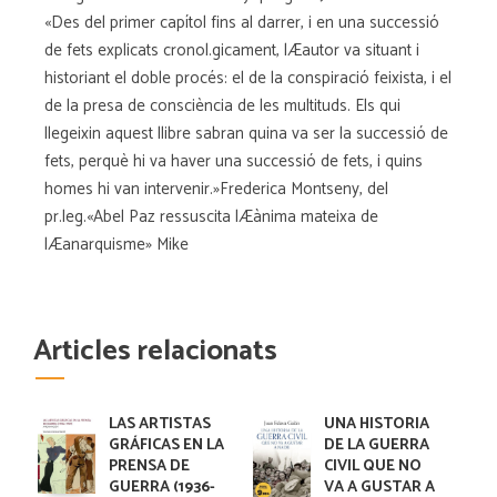
«Des del primer capítol fins al darrer, i en una successió
de fets explicats cronol.gicament, lÆautor va situant i
historiant el doble procés: el de la conspiració feixista, i el
de la presa de consciència de les multituds. Els qui
llegeixin aquest llibre sabran quina va ser la successió de
fets, perquè hi va haver una successió de fets, i quins
homes hi van intervenir.»Frederica Montseny, del
pr.leg.«Abel Paz ressuscita lÆànima mateixa de
lÆanarquisme» Mike
Articles relacionats
LAS ARTISTAS
UNA HISTORIA
GRÁFICAS EN LA
DE LA GUERRA
PRENSA DE
CIVIL QUE NO
GUERRA (1936-
VA A GUSTAR A