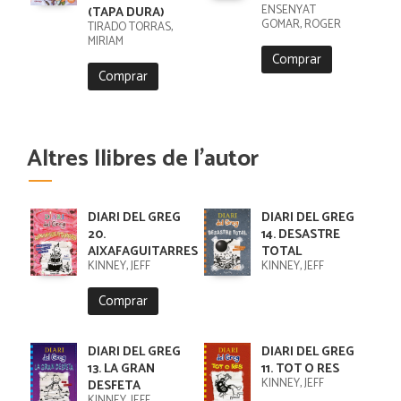
ENSENYAT
(TAPA DURA)
GOMAR, ROGER
TIRADO TORRAS,
MIRIAM
Comprar
Comprar
Altres llibres de l'autor
DIARI DEL GREG
DIARI DEL GREG
20.
14. DESASTRE
AIXAFAGUITARRES
TOTAL
KINNEY, JEFF
KINNEY, JEFF
Comprar
DIARI DEL GREG
DIARI DEL GREG
13. LA GRAN
11. TOT O RES
KINNEY, JEFF
DESFETA
KINNEY, JEFF