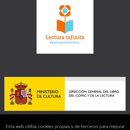
Aquest projecte ha rebut una ajuda del Ministeri de Cultura, a través de
la Direcció General del Llibre, del Còmic i de la Lectura.
Esta web utiliza cookies propias y de terceros para mejorar