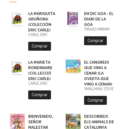
LA MARIQUITA
EM DIC GOA - EL
GRUÑONA
DIARI DE LA
(COLECCIÓN
GOA
TIRADO, MIRIAM
ERIC CARLE)
CARLE, ERIC
Comprar
Comprar
LA MARIETA
EL CANGREJO
RONDINAIRE
QUE VINO A
(COL·LECCIÓ
CENAR (LA
ERIC CARLE)
OVEJITA QUE
CARLE, ERIC
VINO A CENAR)
SMALLMAN, STEVE
Comprar
Comprar
BIENVENIDO,
DESCOBREIX
SEÑOR
ELS ANIMALS DE
MALESTAR
CATALUNYA