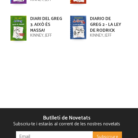
DIARI DEL GREG
DIARIO DE
3. AIXÒ ÉS
GREG 2 - LA LEY
MASSA!
DE RODRICK
KINNEY, JEFF
KINNEY, JEFF
Butlletí de Novetats
Subscriu-te i estaràs al corrent de les nostres novetats