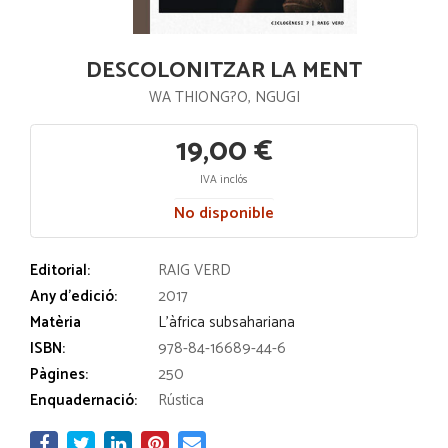
DESCOLONITZAR LA MENT
WA THIONG?O, NGUGI
19,00 €
IVA inclós
No disponible
Editorial:
RAIG VERD
Any d'edició:
2017
Matèria
L'àfrica subsahariana
ISBN:
978-84-16689-44-6
Pàgines:
250
Enquadernació:
Rústica