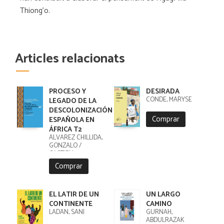
Thiong'o.
Articles relacionats
PROCESO Y
DESIRADA
CONDE, MARYSE
LEGADO DE LA
DESCOLONIZACIÓN
Comprar
ESPAÑOLA EN
ÁFRICA T2
ÁLVAREZ CHILLIDA,
GONZALO /
CASTIEN
MAESTRO, JUAN
Comprar
IGNACIO /
ÁLVAREZ CHILLIDA,
GONZALO
EL LATIR DE UN
UN LARGO
CONTINENTE
CAMINO
LADAN, SANI
GURNAH,
ABDULRAZAK