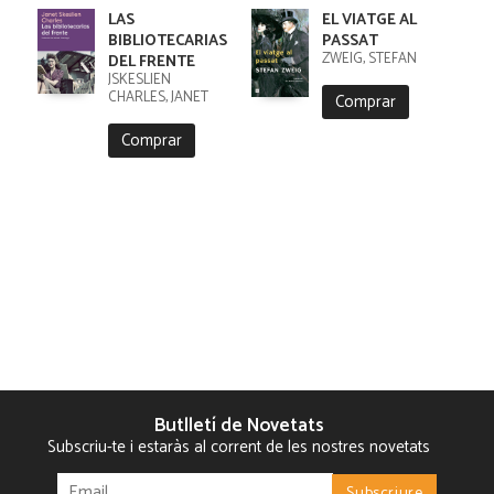
LAS
EL VIATGE AL
BIBLIOTECARIAS
PASSAT
ZWEIG, STEFAN
DEL FRENTE
JSKESLIEN
CHARLES, JANET
Comprar
Comprar
Butlletí de Novetats
Subscriu-te i estaràs al corrent de les nostres novetats