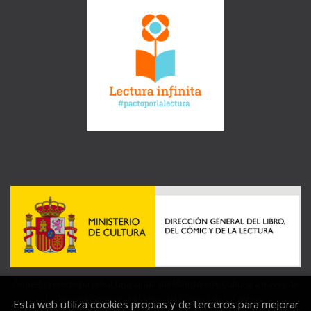
Aquest projecte ha rebut una ajuda del Ministeri de Cultura, a través de
la Direcció General del Llibre, del Còmic i de la Lectura.
Esta web utiliza cookies propias y de terceros para mejorar