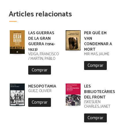
Articles relacionats
LAS GUERRAS
PER QUÈ EM
DE LA GRAN
VAN
GUERRA (1914-
CONDEMNAR A
1923)
MORT
VEIGA, FRANCISCO
MIR MAS, JAUME
/ MARTIN, PABLO
Comprar
Comprar
MESOPOTAMIA
LES
GUEZ, OLIVIER
BIBLIOTECÀRIES
DEL FRONT
Comprar
JSKESLIEN
CHARLES, JANET
Comprar