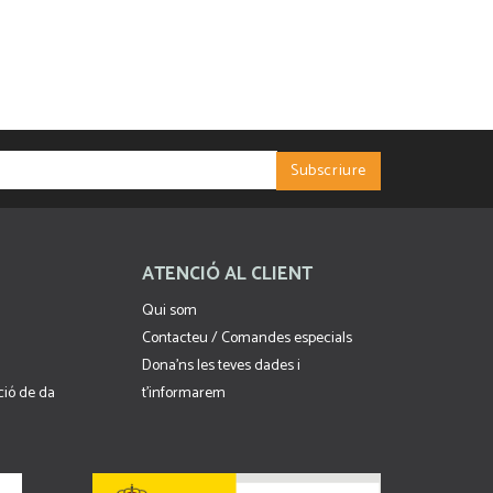
ATENCIÓ AL CLIENT
Qui som
Contacteu / Comandes especials
Dona'ns les teves dades i
cció de da
t'informarem