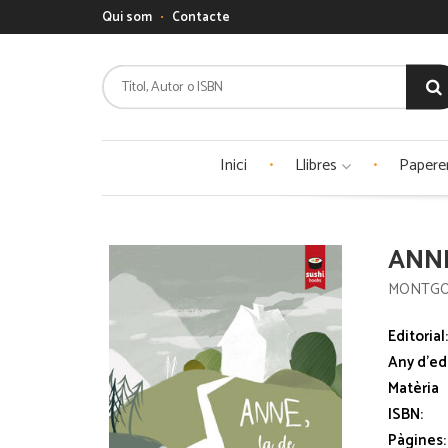
Qui som
Contacte
Inici
Llibres
Papere
ANNE
MONTGOM
Editorial
Any d'ed
Matèria
ISBN:
Pàgines: