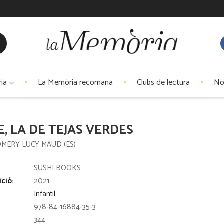
ria
La Memòria recomana
Clubs de lectura
No
, LA DE TEJAS VERDES
ERY LUCY MAUD (ES)
:
SUSHI BOOKS
ició:
2021
Infantil
978-84-16884-35-3
344