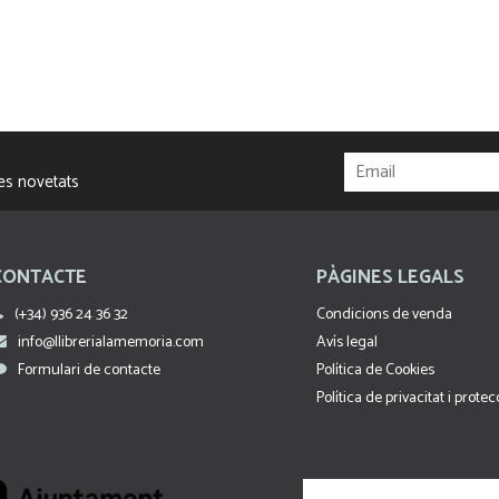
res novetats
CONTACTE
PÀGINES LEGALS
(+34) 936 24 36 32
Condicions de venda
info@llibrerialamemoria.com
Avís legal
Formulari de contacte
Política de Cookies
Política de privacitat i prote