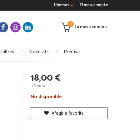
Idiomes
El meu compte
0
La meva compra
saltres
Novetats
Premsa
18,00 €
IVA inclós
No disponible
Afegir a favorits