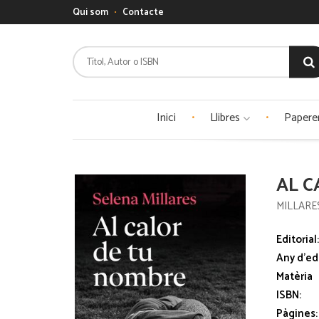
Qui som
Contacte
Inici
Llibres
Papere
AL C
MILLARE
Editorial
Any d'ed
Matèria
ISBN:
Pàgines: