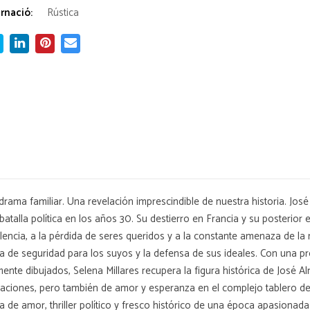
rnació:
Rústica
drama familiar. Una revelación imprescindible de nuestra historia. Jo
batalla política en los años 30. Su destierro en Francia y su posterior
encia, a la pérdida de seres queridos y a la constante amenaza de la mu
 de seguridad para los suyos y la defensa de sus ideales. Con una pr
mente dibujados, Selena Millares recupera la figura histórica de José 
raciones, pero también de amor y esperanza en el complejo tablero de
ria de amor, thriller político y fresco histórico de una época apasiona