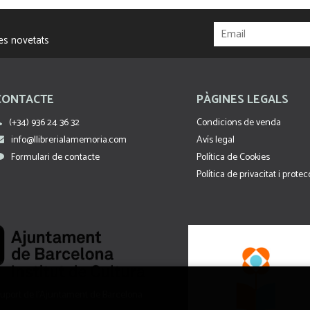
res novetats
CONTACTE
PÀGINES LEGALS
(+34) 936 24 36 32
Condicions de venda
info@llibrerialamemoria.com
Avís legal
Formulari de contacte
Política de Cookies
Política de privacitat i prote
uport de l’Ajuntament de Barcelona