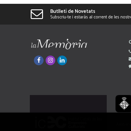
Butlletí de Novetats
Subscriu-te i estaràs al corrent de les nost
Amb el s