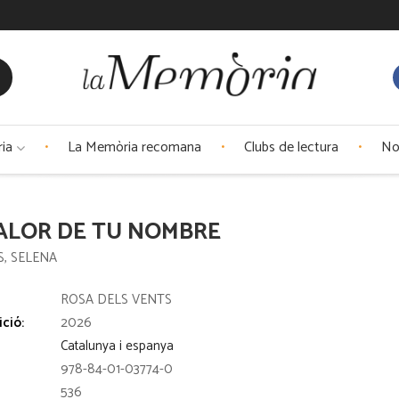
ria
La Memòria recomana
Clubs de lectura
No
ALOR DE TU NOMBRE
S, SELENA
:
ROSA DELS VENTS
ició:
2026
Catalunya i espanya
978-84-01-03774-0
536