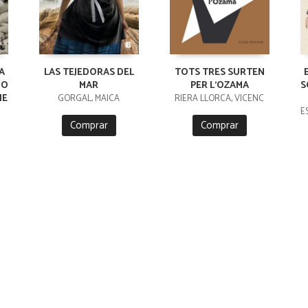
A
LAS TEJEDORAS DEL
TOTS TRES SURTEN
NO
MAR
PER L'OZAMA
S
IE
GORGAL, MAICA
RIERA LLORCA, VICENC
E
Comprar
Comprar