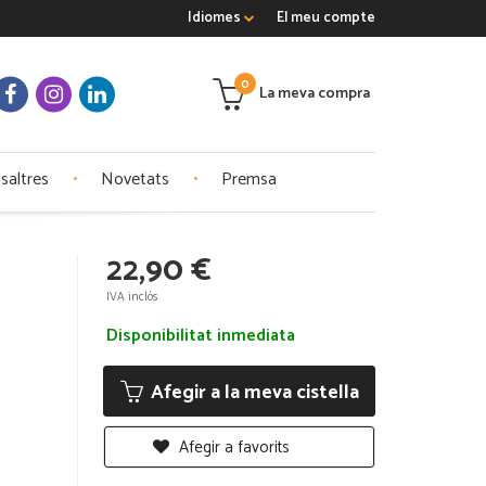
Idiomes
El meu compte
0
La meva compra
saltres
Novetats
Premsa
22,90 €
IVA inclós
Disponibilitat inmediata
Afegir a la meva cistella
Afegir a favorits