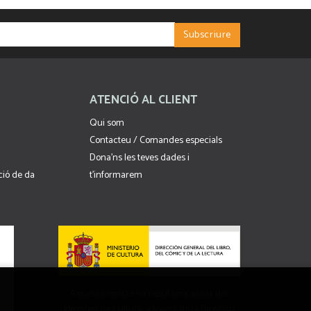
ATENCIÓ AL CLIENT
Qui som
Contacteu / Comandes especials
Dona'ns les teves dades i
cció de da
t'informarem
Aquest projecte ha rebut una ajuda del
Ministeri de Cultura, a través de la Direcció