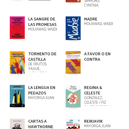
SIMMONS,
CYNTHIA
LA SANGRE DE
MADRE
MOUAWAD, WAJDI
LAS PROMESAS
MOUAWAD, WAJDI
TORMENTO DE
A FAVOR O EN
CASTILLA
CONTRA
DE FRUTOS
YAGÜE,
ALEJANDRO
LA LENGUA EN
REGINA &
PEDAZOS
CELESTE
MAYORGA JUAN
GONZÁLEZ,
CELESTE / FIZ
SANTOS, REGINA
CARTAS A
REIKIAVIK
MAYORGA, JUAN
HAWTHORNE