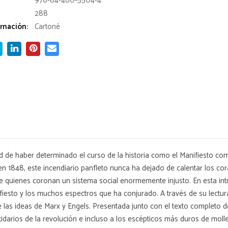
978-84-460-5504-4
288
rnación:
Cartoné
 de haber determinado el curso de la historia como el Manifiesto com
en 1848, este incendiario panfleto nunca ha dejado de calentar los 
e quienes coronan un sistema social enormemente injusto. En esta in
ifiesto y los muchos espectros que ha conjurado. A través de su lectur
las ideas de Marx y Engels. Presentada junto con el texto completo del
tidarios de la revolución e incluso a los escépticos más duros de molle