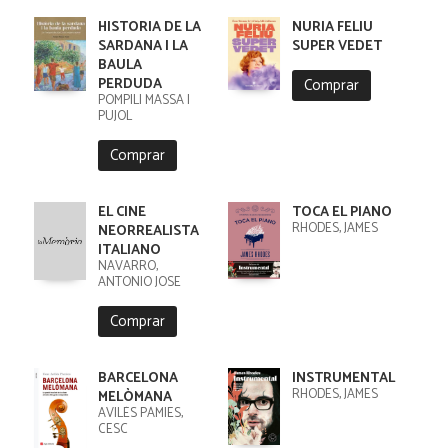
HISTORIA DE LA
NURIA FELIU
SARDANA I LA
SUPER VEDET
BAULA
PERDUDA
Comprar
POMPILI MASSA I
PUJOL
Comprar
EL CINE
TOCA EL PIANO
RHODES, JAMES
NEORREALISTA
ITALIANO
NAVARRO,
ANTONIO JOSE
Comprar
BARCELONA
INSTRUMENTAL
RHODES, JAMES
MELÒMANA
AVILÉS PÀMIES,
CESC