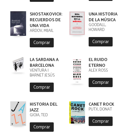
SHOSTAKOVICH:
UNA HISTORIA
RECUERDOS DE
DE LA MÚSICA
GOODALL,
UNA VIDA
HOWARD
ARDOV, MIJAIL
Comprar
Comprar
LA SARDANA A
EL RUIDO
BARCELONA
ETERNO
VENTURA I
ALEX ROSS
BARNET JESÚS
Comprar
Comprar
HISTORIA DEL
CANET ROCK
PUTX, DONAT
JAZZ
GIOIA, TED
Comprar
Comprar