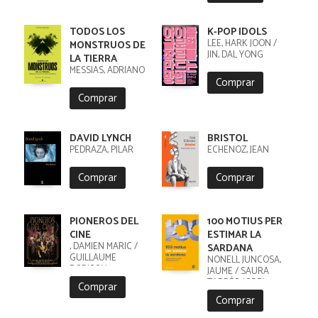
TODOS LOS
K-POP IDOLS
LEE, HARK JOON /
MONSTRUOS DE
JIN, DAL YONG
LA TIERRA
MESSIAS, ADRIANO
Comprar
Comprar
DAVID LYNCH
BRISTOL
PEDRAZA, PILAR
ECHENOZ, JEAN
Comprar
Comprar
PIONEROS DEL
100 MOTIUS PER
CINE
ESTIMAR LA
, DAMIEN MARIC /
SARDANA
GUILLAUME
NONELL JUNCOSA,
DORISON,
JAUME / SAURA
TARRÉS, JORDI
Comprar
Comprar