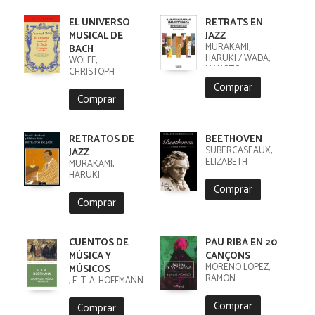
EL UNIVERSO
RETRATS EN
MUSICAL DE
JAZZ
MURAKAMI,
BACH
HARUKI / WADA,
WOLFF,
MAKOTO
CHRISTOPH
Comprar
Comprar
RETRATOS DE
BEETHOVEN
SUBERCASEAUX,
JAZZ
ELIZABETH
MURAKAMI,
HARUKI
Comprar
Comprar
CUENTOS DE
PAU RIBA EN 20
MÚSICA Y
CANÇONS
MORENO LÓPEZ,
MÚSICOS
RAMON
, E. T. A. HOFFMANN
Comprar
Comprar