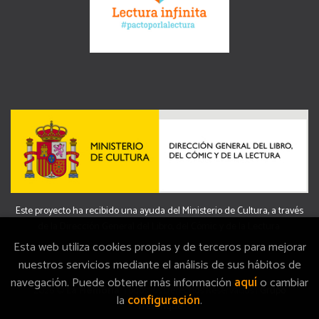
Este proyecto ha recibido una ayuda del Ministerio de Cultura, a través
de la Dirección General del Libro, del Cómic y de la Lectura.
Esta web utiliza cookies propias y de terceros para mejorar
nuestros servicios mediante el análisis de sus hábitos de
navegación. Puede obtener más información
aquí
o cambiar
2026 ©
La Memòria
. Todos los Derechos Reservados |
Grupo
la
configuración
.
Trevenque