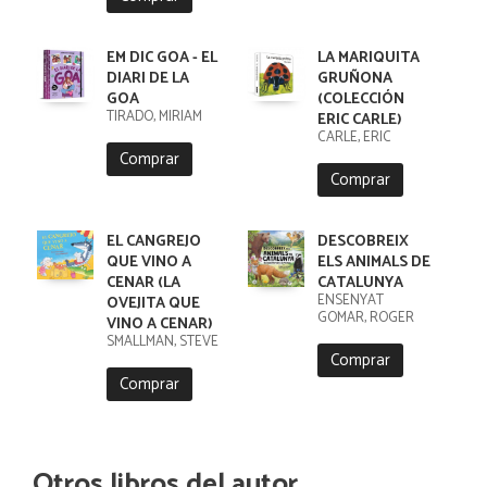
EM DIC GOA - EL
LA MARIQUITA
DIARI DE LA
GRUÑONA
GOA
(COLECCIÓN
TIRADO, MIRIAM
ERIC CARLE)
CARLE, ERIC
Comprar
Comprar
EL CANGREJO
DESCOBREIX
QUE VINO A
ELS ANIMALS DE
CENAR (LA
CATALUNYA
ENSENYAT
OVEJITA QUE
GOMAR, ROGER
VINO A CENAR)
SMALLMAN, STEVE
Comprar
Comprar
Otros libros del autor