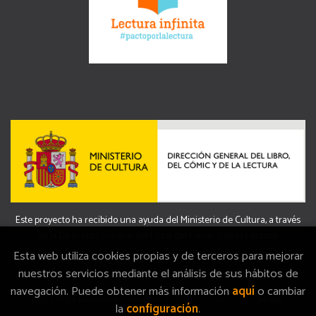
Este proyecto ha recibido una ayuda del Ministerio de Cultura, a través
de la Dirección General del Libro, del Cómic y de la Lectura.
Esta web utiliza cookies propias y de terceros para mejorar
nuestros servicios mediante el análisis de sus hábitos de
navegación. Puede obtener más información
aquí
o cambiar
2026 ©
La Memòria
. Todos los Derechos Reservados |
Grupo
la
configuración
.
Trevenque