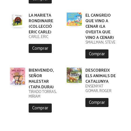
LA MARIETA
EL CANGREJO
RONDINAIRE
QUE VINO A
(COL·LECCIÓ
CENAR (LA
ERIC CARLE)
OVEJITA QUE
CARLE, ERIC
VINO A CENAR)
SMALLMAN, STEVE
Comprar
Comprar
BIENVENIDO,
DESCOBREIX
SEÑOR
ELS ANIMALS DE
MALESTAR
CATALUNYA
ENSENYAT
(TAPA DURA)
GOMAR, ROGER
TIRADO TORRAS,
MIRIAM
Comprar
Comprar