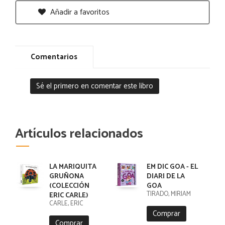
Añadir a favoritos
Comentarios
Sé el primero en comentar este libro
Artículos relacionados
LA MARIQUITA
EM DIC GOA - EL
GRUÑONA
DIARI DE LA
(COLECCIÓN
GOA
TIRADO, MIRIAM
ERIC CARLE)
CARLE, ERIC
Comprar
Comprar