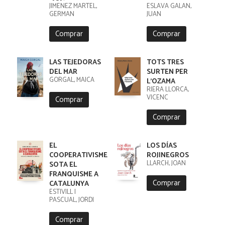
JIMENEZ MARTEL,
ESLAVA GALAN,
GERMAN
JUAN
Comprar
Comprar
LAS TEJEDORAS
TOTS TRES
DEL MAR
SURTEN PER
GORGAL, MAICA
L'OZAMA
RIERA LLORCA,
VICENC
Comprar
Comprar
EL
LOS DÍAS
COOPERATIVISME
ROJINEGROS
LLARCH, JOAN
SOTA EL
FRANQUISME A
Comprar
CATALUNYA
ESTIVILL I
PASCUAL, JORDI
Comprar