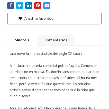
Añadir a favoritos
Sinopsis
Comentarios
Una novel·la imprescindible del segle XX català.
A la ciutat hi ha certa curiositat pels refugiats. Comencen
a arribar-ne en massa. Els dominicans creuen que arriben
amb diners i que crearan noves indústries i hi haurà més
feina; però la veritat és que gairebé tots els refugiats
arriben sense diners i sense més béns que la roba que
duen a sobre.
Aquí els refugiats són blancs europeus que fugen de la