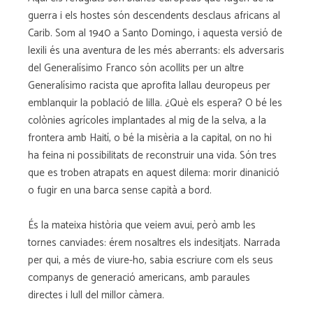
guerra i els hostes són descendents desclaus africans al
Carib. Som al 1940 a Santo Domingo, i aquesta versió de
lexili és una aventura de les més aberrants: els adversaris
del Generalísimo Franco són acollits per un altre
Generalísimo racista que aprofita lallau deuropeus per
emblanquir la població de lilla. ¿Què els espera? O bé les
colònies agrícoles implantades al mig de la selva, a la
frontera amb Haití, o bé la misèria a la capital, on no hi
ha feina ni possibilitats de reconstruir una vida. Són tres
que es troben atrapats en aquest dilema: morir dinanició
o fugir en una barca sense capità a bord.
És la mateixa història que veiem avui, però amb les
tornes canviades: érem nosaltres els indesitjats. Narrada
per qui, a més de viure-ho, sabia escriure com els seus
companys de generació americans, amb paraules
directes i lull del millor càmera.