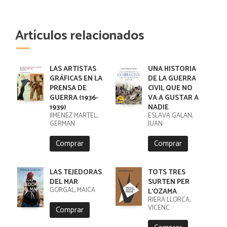
Artículos relacionados
LAS ARTISTAS
UNA HISTORIA
GRÁFICAS EN LA
DE LA GUERRA
PRENSA DE
CIVIL QUE NO
GUERRA (1936-
VA A GUSTAR A
1939)
NADIE
JIMENEZ MARTEL,
ESLAVA GALAN,
GERMAN
JUAN
Comprar
Comprar
LAS TEJEDORAS
TOTS TRES
DEL MAR
SURTEN PER
GORGAL, MAICA
L'OZAMA
RIERA LLORCA,
VICENC
Comprar