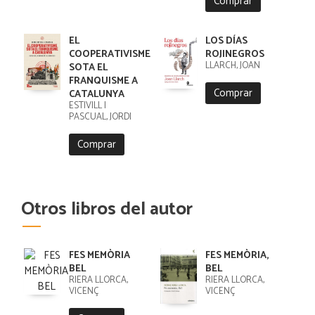
Comprar
EL
LOS DÍAS
COOPERATIVISME
ROJINEGROS
LLARCH, JOAN
SOTA EL
FRANQUISME A
Comprar
CATALUNYA
ESTIVILL I
PASCUAL, JORDI
Comprar
Otros libros del autor
FES MEMÒRIA
FES MEMÒRIA,
BEL
BEL
RIERA LLORCA,
RIERA LLORCA,
VICENÇ
VICENÇ