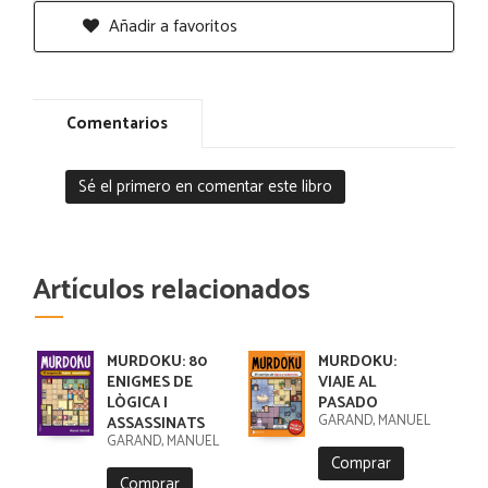
Añadir a favoritos
Comentarios
Sé el primero en comentar este libro
Artículos relacionados
MURDOKU: 80
MURDOKU:
ENIGMES DE
VIAJE AL
LÒGICA I
PASADO
GARAND, MANUEL
ASSASSINATS
GARAND, MANUEL
Comprar
Comprar