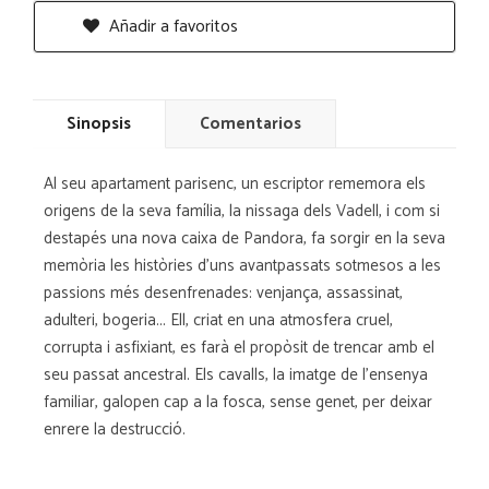
Añadir a favoritos
Sinopsis
Comentarios
Al seu apartament parisenc, un escriptor rememora els
origens de la seva família, la nissaga dels Vadell, i com si
destapés una nova caixa de Pandora, fa sorgir en la seva
memòria les històries d'uns avantpassats sotmesos a les
passions més desenfrenades: venjança, assassinat,
adulteri, bogeria... Ell, criat en una atmosfera cruel,
corrupta i asfixiant, es farà el propòsit de trencar amb el
seu passat ancestral. Els cavalls, la imatge de l'ensenya
familiar, galopen cap a la fosca, sense genet, per deixar
enrere la destrucció.