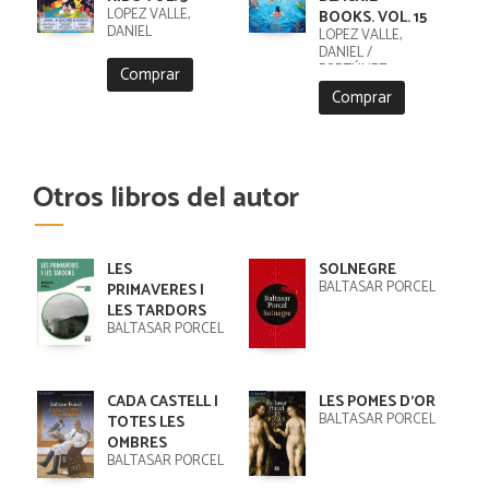
LÓPEZ VALLE,
BOOKS. VOL. 15
DANIEL
LÓPEZ VALLE,
DANIEL /
FORTÚNEZ,
Comprar
CRISTOBAL
Comprar
Otros libros del autor
LES
SOLNEGRE
BALTASAR PORCEL
PRIMAVERES I
LES TARDORS
BALTASAR PORCEL
CADA CASTELL I
LES POMES D'OR
BALTASAR PORCEL
TOTES LES
OMBRES
BALTASAR PORCEL