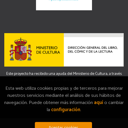
Este proyecto ha recibido una ayuda del Ministerio de Cultura, a través
de la Dirección General del Libro, del Cómic y de la Lectura.
Esta web utiliza cookies propias y de terceros para mejorar
nuestros servicios mediante el análisis de sus hábitos de
navegación. Puede obtener más información
aquí
o cambiar
2026 ©
La Memòria
. Todos los Derechos Reservados |
Grupo
la
configuración
.
Trevenque
Aceptar cookies