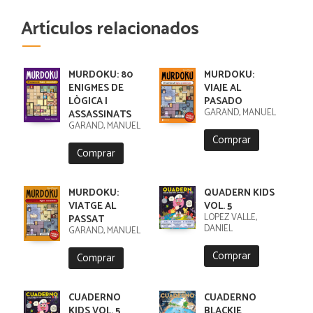
Artículos relacionados
MURDOKU: 80
MURDOKU:
ENIGMES DE
VIAJE AL
LÒGICA I
PASADO
GARAND, MANUEL
ASSASSINATS
GARAND, MANUEL
Comprar
Comprar
MURDOKU:
QUADERN KIDS
VIATGE AL
VOL. 5
LÓPEZ VALLE,
PASSAT
DANIEL
GARAND, MANUEL
Comprar
Comprar
CUADERNO
CUADERNO
KIDS VOL. 5
BLACKIE