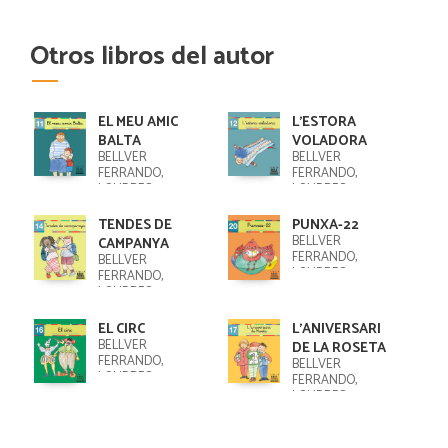
Otros libros del autor
EL MEU AMIC
L'ESTORA
BALTA
VOLADORA
BELLVER
BELLVER
FERRANDO,
FERRANDO,
LOURDES
LOURDES
TENDES DE
PUNXA-22
BELLVER
CAMPANYA
FERRANDO,
BELLVER
LOURDES
FERRANDO,
LOURDES
EL CIRC
L'ANIVERSARI
BELLVER
DE LA ROSETA
FERRANDO,
BELLVER
LOURDES
FERRANDO,
LOURDES