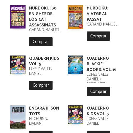
MURDOKU: 80
MURDOKU:
ENIGMES DE
VIATGE AL
LÒGICA I
PASSAT
GARAND, MANUEL
ASSASSINATS
GARAND, MANUEL
Comprar
Comprar
QUADERN KIDS
CUADERNO
VOL. 5
BLACKIE
LÓPEZ VALLE,
BOOKS. VOL. 15
DANIEL
LÓPEZ VALLE,
DANIEL /
FORTÚNEZ,
Comprar
CRISTOBAL
Comprar
ENCARA HI SÓN
CUADERNO
TOTS
KIDS VOL. 5
NI CHUINN,
LÓPEZ VALLE,
LIADAN
DANIEL