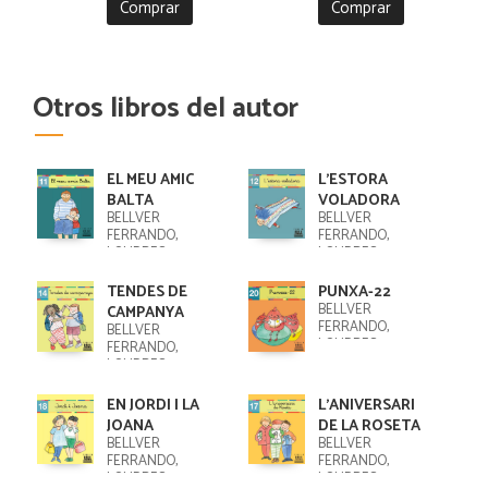
Comprar
Comprar
Otros libros del autor
EL MEU AMIC
L'ESTORA
BALTA
VOLADORA
BELLVER
BELLVER
FERRANDO,
FERRANDO,
LOURDES
LOURDES
TENDES DE
PUNXA-22
BELLVER
CAMPANYA
FERRANDO,
BELLVER
LOURDES
FERRANDO,
LOURDES
EN JORDI I LA
L'ANIVERSARI
JOANA
DE LA ROSETA
BELLVER
BELLVER
FERRANDO,
FERRANDO,
LOURDES
LOURDES