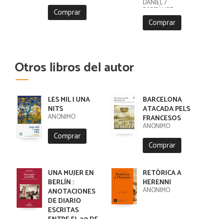
DANIEL /
FORTÚNEZ,
Comprar
CRISTOBAL
Comprar
Otros libros del autor
LES MIL I UNA
BARCELONA
NITS
ATACADA PELS
ANONIMO
FRANCESOS
ANÓNIMO
Comprar
Comprar
UNA MUJER EN
RETÒRICA A
BERLÍN :
HERENNI
ANÓNIMO
ANOTACIONES
DE DIARIO
ESCRITAS