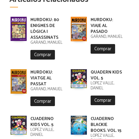
MURDOKU: 80
MURDOKU:
ENIGMES DE
VIAJE AL
LÒGICA I
PASADO
GARAND, MANUEL
ASSASSINATS
GARAND, MANUEL
Comprar
Comprar
MURDOKU:
QUADERN KIDS
VIATGE AL
VOL. 5
LÓPEZ VALLE,
PASSAT
DANIEL
GARAND, MANUEL
Comprar
Comprar
CUADERNO
CUADERNO
KIDS VOL. 5
BLACKIE
LÓPEZ VALLE,
BOOKS. VOL. 15
DANIEL
LÓPEZ VALLE,