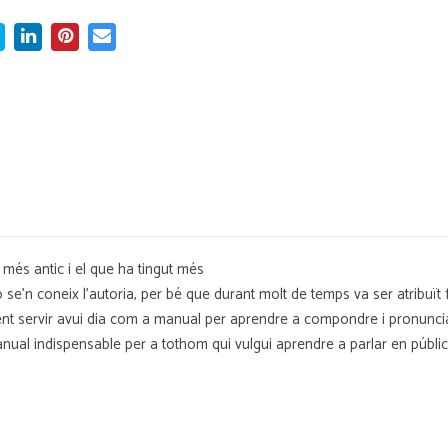
í més antic i el que ha tingut més
 no se'n coneix l'autoria, per bé que durant molt de temps va ser atribuït
fent servir avui dia com a manual per aprendre a compondre i pronunciar
manual indispensable per a tothom qui vulgui aprendre a parlar en públic