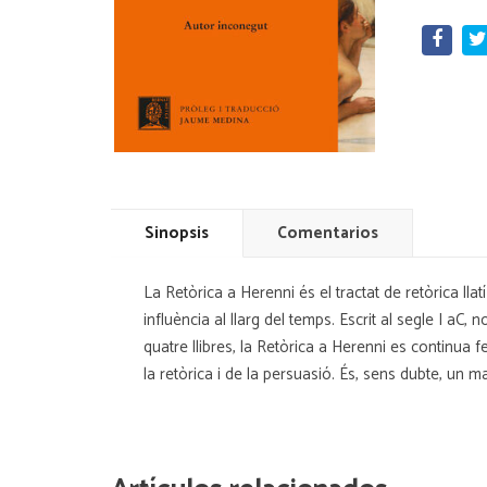
Sinopsis
Comentarios
La Retòrica a Herenni és el tractat de retòrica llat
influència al llarg del temps. Escrit al segle I aC,
quatre llibres, la Retòrica a Herenni es continua 
la retòrica i de la persuasió. És, sens dubte, un 