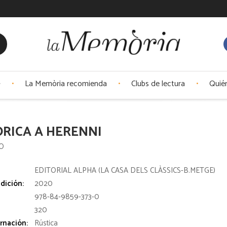
La Memòria recomienda
Clubs de lectura
Quié
RICA A HERENNI
O
:
EDITORIAL ALPHA (LA CASA DELS CLÀSSICS-B.METGE)
dición:
2020
978-84-9859-373-0
320
rnación:
Rústica