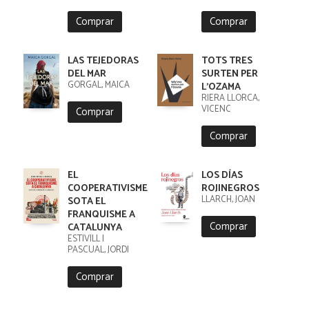
Comprar
Comprar
LAS TEJEDORAS
TOTS TRES
DEL MAR
SURTEN PER
GORGAL, MAICA
L'OZAMA
RIERA LLORCA,
VICENC
Comprar
Comprar
EL
LOS DÍAS
COOPERATIVISME
ROJINEGROS
LLARCH, JOAN
SOTA EL
FRANQUISME A
Comprar
CATALUNYA
ESTIVILL I
PASCUAL, JORDI
Comprar