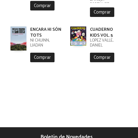
FORTÚNEZ,
Comprar
CRISTOBAL
Comprar
ENCARA HI SÓN
CUADERNO
TOTS
KIDS VOL. 5
NI CHUINN,
LÓPEZ VALLE,
LIADAN
DANIEL
Comprar
Comprar
Boletín de Novedades