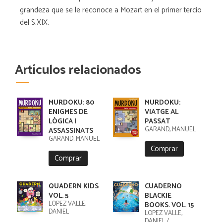
grandeza que se le reconoce a Mozart en el primer tercio
del S.XIX.
Artículos relacionados
MURDOKU: 80
MURDOKU:
ENIGMES DE
VIATGE AL
LÒGICA I
PASSAT
GARAND, MANUEL
ASSASSINATS
GARAND, MANUEL
Comprar
Comprar
QUADERN KIDS
CUADERNO
VOL. 5
BLACKIE
LÓPEZ VALLE,
BOOKS. VOL. 15
DANIEL
LÓPEZ VALLE,
DANIEL /