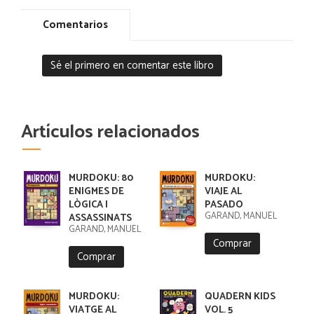
Comentarios
Sé el primero en comentar este libro
Artículos relacionados
MURDOKU: 80
MURDOKU:
ENIGMES DE
VIAJE AL
LÒGICA I
PASADO
GARAND, MANUEL
ASSASSINATS
GARAND, MANUEL
Comprar
Comprar
MURDOKU:
QUADERN KIDS
VIATGE AL
VOL. 5