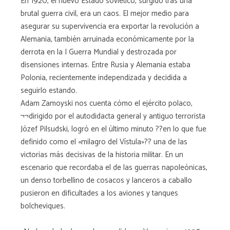
En 1920, el nuevo Estado soviético, surgido tras una
brutal guerra civil, era un caos. El mejor medio para
asegurar su supervivencia era exportar la revolución a
Alemania, también arruinada económicamente por la
derrota en la I Guerra Mundial y destrozada por
disensiones internas. Entre Rusia y Alemania estaba
Polonia, recientemente independizada y decidida a
seguirlo estando.
Adam Zamoyski nos cuenta cómo el ejército polaco,
¬¬dirigido por el autodidacta general y antiguo terrorista
Józef Pilsudski, logró en el último minuto ??en lo que fue
definido como el «milagro del Vístula»?? una de las
victorias más decisivas de la historia militar. En un
escenario que recordaba el de las guerras napoleónicas,
un denso torbellino de cosacos y lanceros a caballo
pusieron en dificultades a los aviones y tanques
bolcheviques.