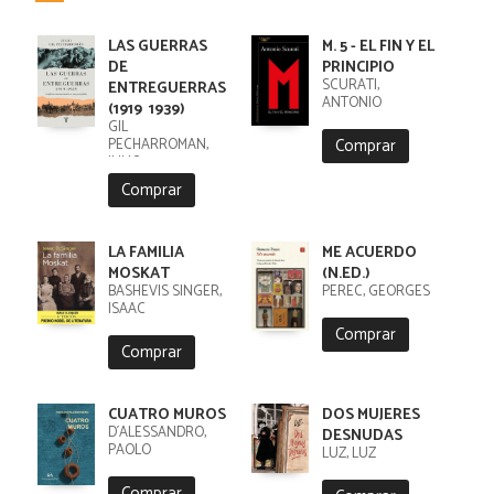
LAS GUERRAS
M. 5 - EL FIN Y EL
DE
PRINCIPIO
SCURATI,
ENTREGUERRAS
ANTONIO
(1919  1939)
GIL
Comprar
PECHARROMAN,
JULIO
Comprar
LA FAMILIA
ME ACUERDO
MOSKAT
(N.ED.)
BASHEVIS SINGER,
PEREC, GEORGES
ISAAC
Comprar
Comprar
CUATRO MUROS
DOS MUJERES
D´ALESSANDRO,
DESNUDAS
PAOLO
LUZ, LUZ
Comprar