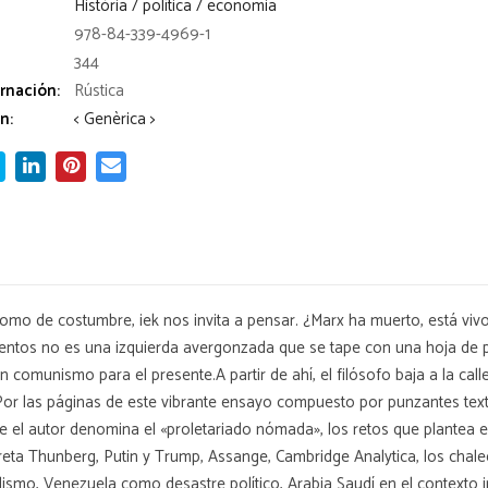
Història / política / economia
978-84-339-4969-1
344
rnación:
Rústica
n:
< Genèrica >
o de costumbre, iek nos invita a pensar. ¿Marx ha muerto, está vivo o
tos no es una izquierda avergonzada que se tape con una hoja de par
munismo para el presente.A partir de ahí, el filósofo baja a la calle 
or las páginas de este vibrante ensayo compuesto por punzantes textos
 el autor denomina el «proletariado nómada», los retos que plantea e
eta Thunberg, Putin y Trump, Assange, Cambridge Analytica, los chalec
lismo, Venezuela como desastre político, Arabia Saudí en el contexto