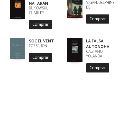
VIGAN, DELPHINE
MATARÁN
DE
BUKOWSKI,
CHARLES
Comprar
Comprar
SOC EL VENT
LA FALSA
FOSSE, JON
AUTÓNOMA
CASTAÑO,
YOLANDA
Comprar
Comprar