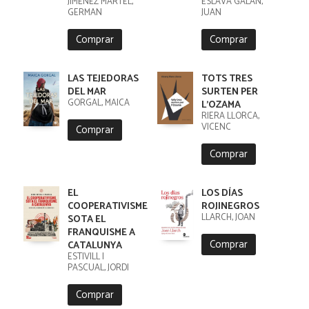
JIMENEZ MARTEL,
ESLAVA GALAN,
GERMAN
JUAN
Comprar
Comprar
LAS TEJEDORAS
TOTS TRES
DEL MAR
SURTEN PER
GORGAL, MAICA
L'OZAMA
RIERA LLORCA,
VICENC
Comprar
Comprar
EL
LOS DÍAS
COOPERATIVISME
ROJINEGROS
LLARCH, JOAN
SOTA EL
FRANQUISME A
Comprar
CATALUNYA
ESTIVILL I
PASCUAL, JORDI
Comprar