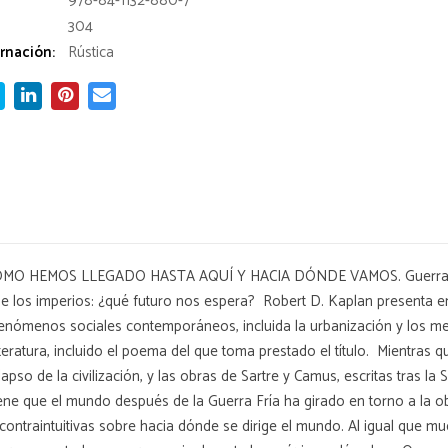
978-84-1132-880-7
304
rnación:
Rústica
 HEMOS LLEGADO HASTA AQUÍ Y HACIA DÓNDE VAMOS. Guerras, cambi
l de los imperios: ¿qué futuro nos espera? Robert D. Kaplan presenta
fenómenos sociales contemporáneos, incluida la urbanización y los me
teratura, incluido el poema del que toma prestado el título. Mientras qu
lapso de la civilización, y las obras de Sartre y Camus, escritas tras l
tiene que el mundo después de la Guerra Fría ha girado en torno a la
ontraintuitivas sobre hacia dónde se dirige el mundo. Al igual que muc