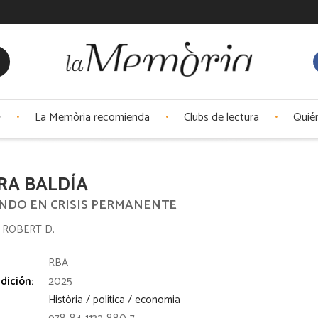
La Memòria recomienda
Clubs de lectura
Quié
RA BALDÍA
NDO EN CRISIS PERMANENTE
 ROBERT D.
:
RBA
dición:
2025
Història / política / economia