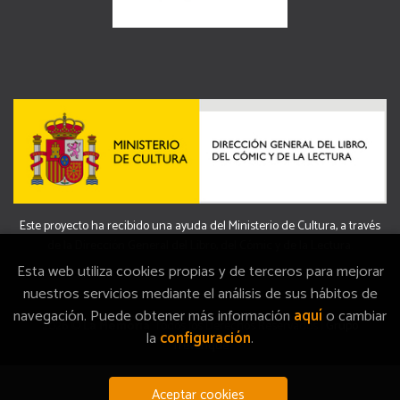
Este proyecto ha recibido una ayuda del Ministerio de Cultura, a través
de la Dirección General del Libro, del Cómic y de la Lectura.
Esta web utiliza cookies propias y de terceros para mejorar
nuestros servicios mediante el análisis de sus hábitos de
navegación. Puede obtener más información
aquí
o cambiar
2026 ©
La Memòria
. Todos los Derechos Reservados |
Grupo
la
configuración
.
Trevenque
Aceptar cookies