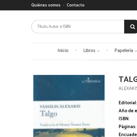
Quiénes somos
Contacto
Inicio
Libros
Papelería
TAL
ALEXAKIS
Editorial
Año de e
ISBN:
Páginas:
Encuade