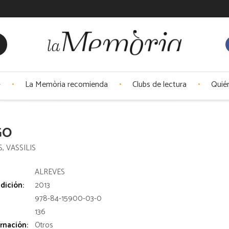
La Memòria recomienda
Clubs de lectura
Quié
GO
, VASSILIS
:
ALREVES
dición:
2013
978-84-15900-03-0
136
rnación:
Otros