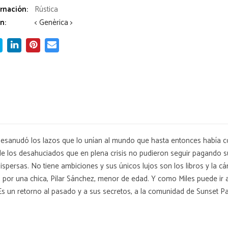
rnación:
Rústica
n:
< Genèrica >
te desanudó los lazos que lo unían al mundo que hasta entonces había c
de los desahuciados que en plena crisis no pudieron seguir pagando s
ispersas. No tiene ambiciones y sus únicos lujos son los libros y la c
 por una chica, Pilar Sánchez, menor de edad. Y como Miles puede ir a
. Es un retorno al pasado y a sus secretos, a la comunidad de Sunset 