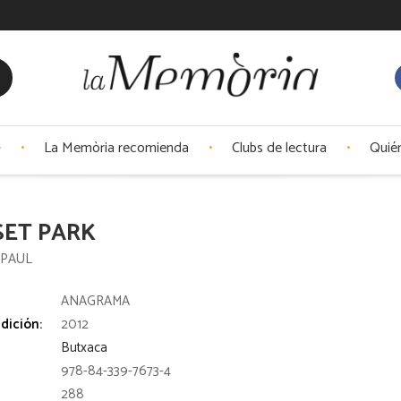
La Memòria recomienda
Clubs de lectura
Quié
SET PARK
 PAUL
:
ANAGRAMA
dición:
2012
Butxaca
978-84-339-7673-4
288