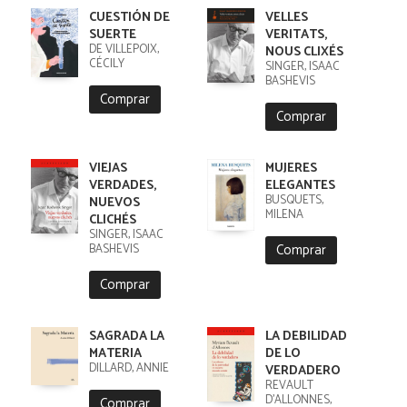
CUESTIÓN DE
VELLES
SUERTE
VERITATS,
DE VILLEPOIX,
NOUS CLIXÉS
CÉCILY
SINGER, ISAAC
BASHEVIS
Comprar
Comprar
VIEJAS
MUJERES
VERDADES,
ELEGANTES
BUSQUETS,
NUEVOS
MILENA
CLICHÉS
SINGER, ISAAC
Comprar
BASHEVIS
Comprar
SAGRADA LA
LA DEBILIDAD
MATERIA
DE LO
DILLARD, ANNIE
VERDADERO
REVAULT
D'ALLONNES,
Comprar