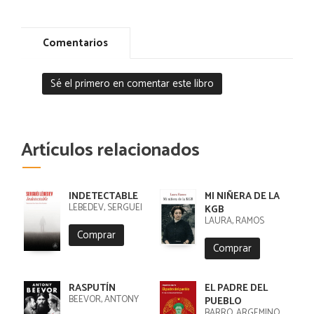
Comentarios
Sé el primero en comentar este libro
Artículos relacionados
INDETECTABLE
MI NIÑERA DE LA
LÉBEDEV, SERGUÉI
KGB
LAURA, RAMOS
Comprar
Comprar
RASPUTÍN
EL PADRE DEL
BEEVOR, ANTONY
PUEBLO
BARRO, ARGEMINO