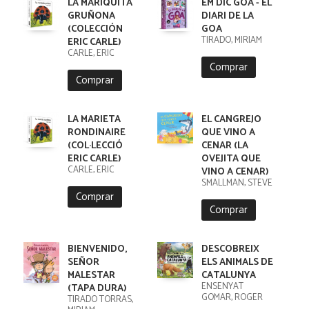
LA MARIQUITA
EM DIC GOA - EL
GRUÑONA
DIARI DE LA
(COLECCIÓN
GOA
TIRADO, MIRIAM
ERIC CARLE)
CARLE, ERIC
Comprar
Comprar
LA MARIETA
EL CANGREJO
RONDINAIRE
QUE VINO A
(COL·LECCIÓ
CENAR (LA
ERIC CARLE)
OVEJITA QUE
CARLE, ERIC
VINO A CENAR)
SMALLMAN, STEVE
Comprar
Comprar
BIENVENIDO,
DESCOBREIX
SEÑOR
ELS ANIMALS DE
MALESTAR
CATALUNYA
ENSENYAT
(TAPA DURA)
GOMAR, ROGER
TIRADO TORRAS,