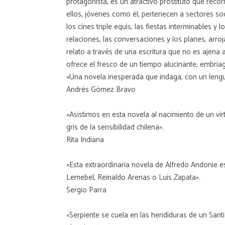
protagonista, es un atractivo prostituto que reco
ellos, jóvenes como él, pertenecen a sectores soc
los cines triple equis, las fiestas interminables 
relaciones, las conversaciones y los planes, arr
relato a través de una escritura que no es ajena 
ofrece el fresco de un tiempo alucinante, embriag
«Una novela inesperada que indaga, con un lengua
Andrés Gómez Bravo
«Asistimos en esta novela al nacimiento de un vir
gris de la sensibilidad chilena».
Rita Indiana
«Esta extraordinaria novela de Alfredo Andonie es
Lemebel, Reinaldo Arenas o Luis Zapata».
Sergio Parra
«Serpiente se cuela en las hendiduras de un Sant