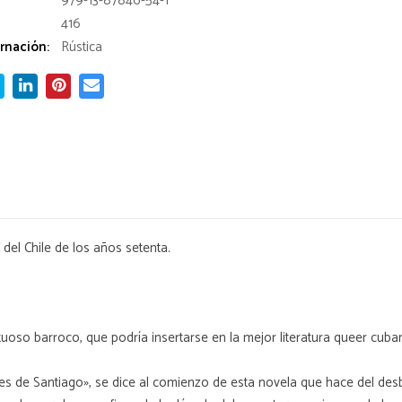
979-13-87846-54-1
416
rnación:
Rústica
 del Chile de los años setenta.
tuoso barroco, que podría insertarse en la mejor literatura queer cuba
es de Santiago», se dice al comienzo de esta novela que hace del desbor