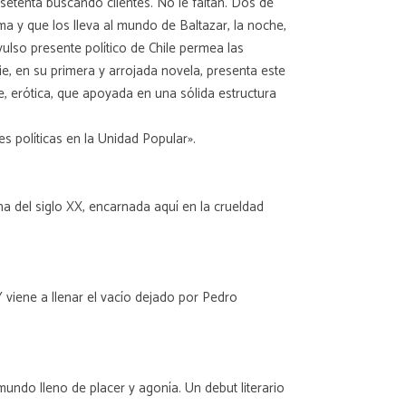
 setenta buscando clientes. No le faltan. Dos de
ma y que los lleva al mundo de Baltazar, la noche,
vulso presente político de Chile permea las
e, en su primera y arrojada novela, presenta este
e, erótica, que apoyada en una sólida estructura
s políticas en la Unidad Popular».
na del siglo XX, encarnada aquí en la crueldad
Y viene a llenar el vacío dejado por Pedro
ndo lleno de placer y agonía. Un debut literario