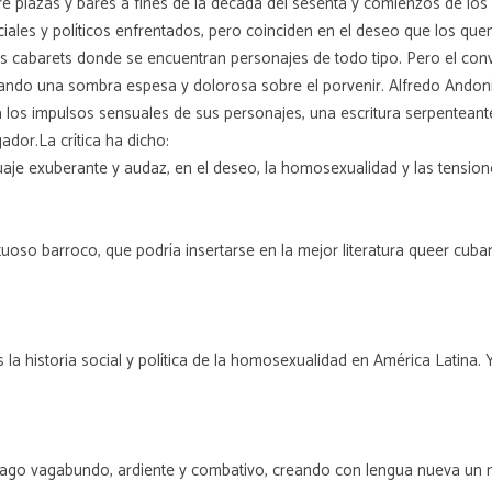
rre plazas y bares a fines de la década del sesenta y comienzos de los
iales y políticos enfrentados, pero coinciden en el deseo que los que
y los cabarets donde se encuentran personajes de todo tipo. Pero el con
ojando una sombra espesa y dolorosa sobre el porvenir. Alfredo Andoni
a los impulsos sensuales de sus personajes, una escritura serpenteant
ador.La crítica ha dicho:
je exuberante y audaz, en el deseo, la homosexualidad y las tensione
tuoso barroco, que podría insertarse en la mejor literatura queer cuba
 la historia social y política de la homosexualidad en América Latina. 
iago vagabundo, ardiente y combativo, creando con lengua nueva un mu