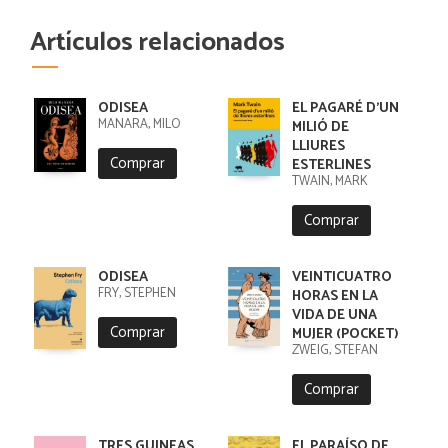
Artículos relacionados
ODISEA
EL PAGARÉ D'UN
MANARA, MILO
MILIÓ DE
LLIURES
Comprar
ESTERLINES
TWAIN, MARK
Comprar
ODISEA
VEINTICUATRO
FRY, STEPHEN
HORAS EN LA
VIDA DE UNA
Comprar
MUJER (POCKET)
ZWEIG, STEFAN
Comprar
TRES GUINEAS
EL PARAÍSO DE