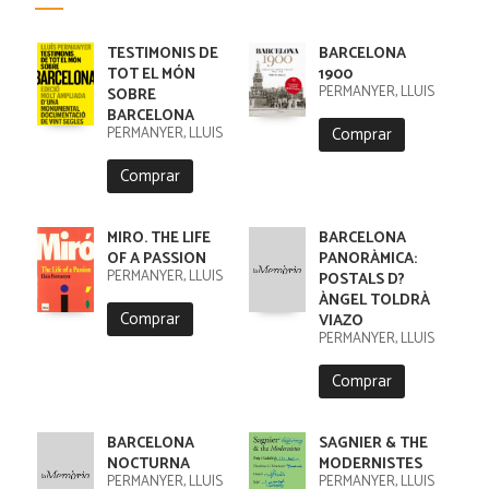
TESTIMONIS DE
BARCELONA
TOT EL MÓN
1900
PERMANYER, LLUIS
SOBRE
BARCELONA
Comprar
PERMANYER, LLUÍS
Comprar
MIRO. THE LIFE
BARCELONA
OF A PASSION
PANORÀMICA:
PERMANYER, LLUÍS
POSTALS D?
ÀNGEL TOLDRÀ
Comprar
VIAZO
PERMANYER, LLUÍS
Comprar
BARCELONA
SAGNIER & THE
NOCTURNA
MODERNISTES
PERMANYER, LLUÍS
PERMANYER, LLUIS