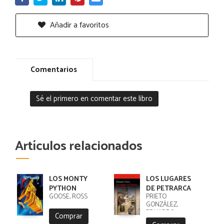
Añadir a favoritos
Comentarios
Sé el primero en comentar este libro
Artículos relacionados
LOS MONTY
LOS LUGARES
PYTHON
DE PETRARCA
GOOSE, ROSS
PRIETO
GONZÁLEZ,
EDUARDO
Comprar
ANTONIO