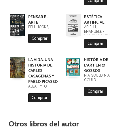
Comprar
PENSAR EL
ESTÉTICA
ARTE
ARTIFICIAL
BELL HOOKS,
ARIELLI,
EMANUELE /
MANOVICH, LEV
Comprar
Comprar
LA VIDA. UNA
HISTÒRIA DE
HISTORIA DE
L'ART EN 21
CARLES
GOSSOS
NIA GOULD, NIA
CASAGEMAS Y
GOULD
PABLO PICASSO
ALBA, TYTO
Comprar
Comprar
Otros libros del autor