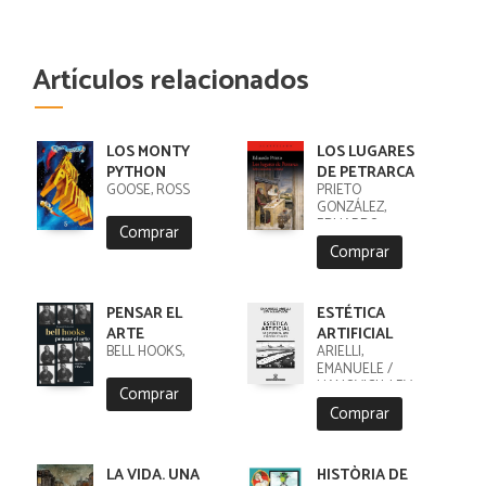
Artículos relacionados
LOS MONTY
LOS LUGARES
PYTHON
DE PETRARCA
GOOSE, ROSS
PRIETO
GONZÁLEZ,
EDUARDO
Comprar
ANTONIO
Comprar
PENSAR EL
ESTÉTICA
ARTE
ARTIFICIAL
BELL HOOKS,
ARIELLI,
EMANUELE /
MANOVICH, LEV
Comprar
Comprar
LA VIDA. UNA
HISTÒRIA DE