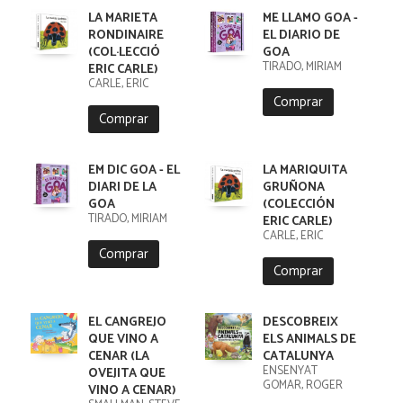
LA MARIETA
ME LLAMO GOA -
RONDINAIRE
EL DIARIO DE
(COL·LECCIÓ
GOA
TIRADO, MIRIAM
ERIC CARLE)
CARLE, ERIC
Comprar
Comprar
EM DIC GOA - EL
LA MARIQUITA
DIARI DE LA
GRUÑONA
GOA
(COLECCIÓN
TIRADO, MIRIAM
ERIC CARLE)
CARLE, ERIC
Comprar
Comprar
EL CANGREJO
DESCOBREIX
QUE VINO A
ELS ANIMALS DE
CENAR (LA
CATALUNYA
ENSENYAT
OVEJITA QUE
GOMAR, ROGER
VINO A CENAR)