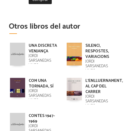
Otros libros del autor
UNA DISCRETA
SILENCI,
VENJANÇA
RESPOSTES,
JORDI
VARIACIONS
SARSANEDAS
JORDI
VIVES
SARSANEDAS
VIVES
COM UNA
L'ENLLUERNAMENT,
TORNADA, SÍ
AL CAP DEL
JORDI
CARRER
SARSANEDAS
JORDI
VIVES
SARSANEDAS
VIVES
CONTES 1947-
1969
JORDI
SARSANEDAS