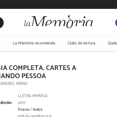
La Memòria recomienda
Clubs de lectura
Quié
IA COMPLETA. CARTES A
NANDO PESSOA
ARNEIRO, MÁRIO
:
LLETRA IMPRESA
dición:
2017
Poesia / teatre
978-84-946810-6-6