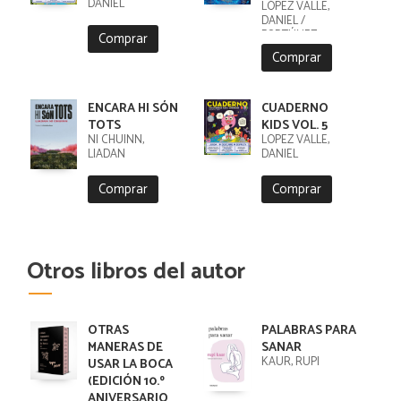
DANIEL
LÓPEZ VALLE,
DANIEL /
FORTÚNEZ,
Comprar
CRISTOBAL
Comprar
ENCARA HI SÓN
CUADERNO
TOTS
KIDS VOL. 5
NI CHUINN,
LÓPEZ VALLE,
LIADAN
DANIEL
Comprar
Comprar
Otros libros del autor
OTRAS
PALABRAS PARA
MANERAS DE
SANAR
KAUR, RUPI
USAR LA BOCA
(EDICIÓN 10.º
ANIVERSARIO